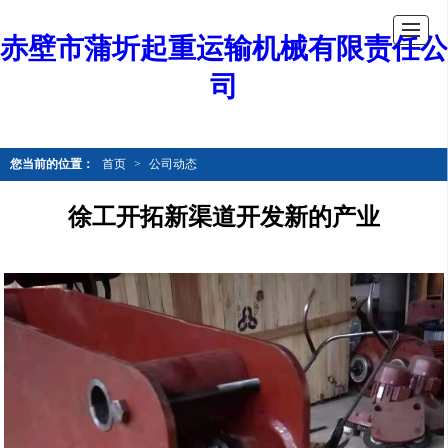
赤壁市蒲圻起重运输机械有限责任公
司
您当前的位置：
首页
>
公司动态
徐工开拓新渠道开发新的产业