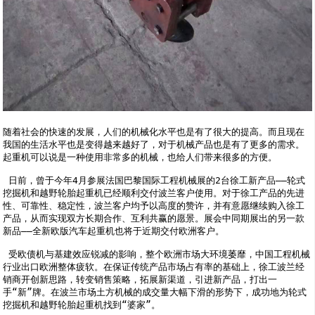
随着社会的快速的发展，人们的机械化水平也是有了很大的提高。而且现在
我国的生活水平也是变得越来越好了，对于机械产品也是有了更多的需求。
起重机可以说是一种使用非常多的机械，也给人们带来很多的方便。
日前，曾于今年4月参展法国巴黎国际工程机械展的2台徐工新产品——轮式
挖掘机和越野轮胎起重机已经顺利交付波兰客户使用。对于徐工产品的先进
性、可靠性、稳定性，波兰客户均予以高度的赞许，并有意愿继续购入徐工
产品，从而实现双方长期合作、互利共赢的愿景。展会中同期展出的另一款
新品——全新欧版汽车起重机也将于近期交付欧洲客户。
受欧债机与基建效应锐减的影响，整个欧洲市场大环境萎靡，中国工程机械
行业出口欧洲整体疲软。在保证传统产品市场占有率的基础上，徐工波兰经
销商开创新思路，转变销售策略，拓展新渠道，引进新产品，打出一
手“新”牌。在波兰市场土方机械的成交量大幅下滑的形势下，成功地为轮式
挖掘机和越野轮胎起重机找到“婆家”。 